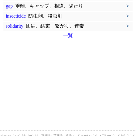
gap
乖離、ギャップ、相違、隔たり
>
insecticide
防虫剤、殺虫剤
>
solidarity
団結、結束、繋がり、連帯
>
一覧
eigonary（エイゴナリー）は、英単語・英熟語・連語（コロケーション）・フレーズなどをやさしく