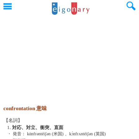
confrontation 意味
【名詞】
1.
対応、対立、衝突、直面
・ 発音：
kὰnfrəntéiʃən (米国) 、kɔ̀nfrʌntéiʃən (英国)