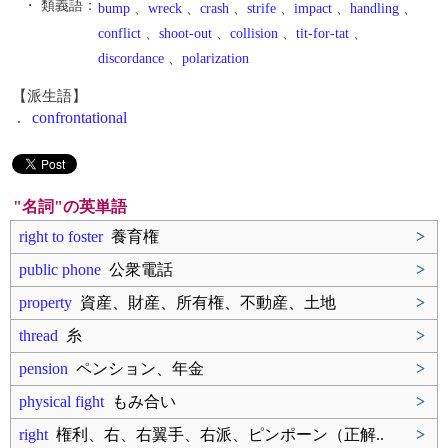
・ 類義語：
bump
、
wreck
、
crash
、
strife
、
impact
、
handling
、
conflict
、
shoot-out
、
collision
、
tit-for-tat
、
discordance
、
polarization
【派生語】
.
confrontational
"名詞"の英単語
right to foster
養育権
>
public phone
公衆電話
>
property
資産、財産、所有権、不動産、土地
>
thread
糸
>
pension
ペンション、年金
>
physical fight
もみ合い
>
right
権利、右、右翼手、右派、ピンポーン（正解..
>