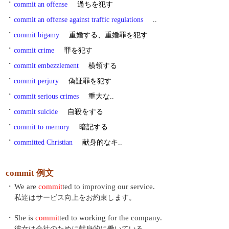
・
commit an offense
過ちを犯す
・
commit an offense against traffic regulations
..
・
commit bigamy
重婚する、重婚罪を犯す
・
commit crime
罪を犯す
・
commit embezzlement
横領する
・
commit perjury
偽証罪を犯す
・
commit serious crimes
重大な..
・
commit suicide
自殺をする
・
commit to memory
暗記する
・
committed Christian
献身的なキ..
commit 例文
・
We are
commit
ted to improving our service.
私達はサービス向上をお約束します。
・
She is
commit
ted to working for the company.
彼女は会社のために献身的に働いている。