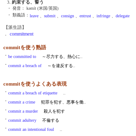
3.
約束する、誓う
・ 発音：
kəmít (米国/英国)
・ 類義語：
leave
、
submit
、
consign
、
entrust
、
infringe
、
delegate
【派生語】
.
commitment
commitを使う熟語
・
be committed to
～尽力する、熱心に..
・
commit a breach of
～を違反する..
commitを使うよくある表現
・
commit a breach of etiquette
..
・
commit a crime
犯罪を犯す、悪事を働..
・
commit a murder
殺人を犯す
・
commit adultery
不倫する
・
commit an intentional foul
..