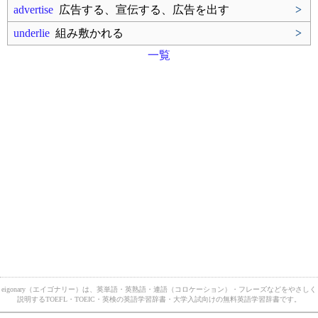
advertise
広告する、宣伝する、広告を出す
>
underlie
組み敷かれる
>
一覧
eigonary（エイゴナリー）は、英単語・英熟語・連語（コロケーション）・フレーズなどをやさしく
説明するTOEFL・TOEIC・英検の英語学習辞書・大学入試向けの無料英語学習辞書です。