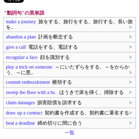
"動詞句"の英単語
make a journey
旅をする、旅行をする、旅行する、長い旅
を..
>
abandon a plan
計画を断念する
>
give a call
電話をする、電話する
>
recognize a face
顔を識別する
>
play a trick on someone
～にいたずらをする、～をからか
う、～に悪..
>
commit embezzlement
横領する
>
sweep the floor with a br..
ほうきで床を掃く、掃除する
>
claim damages
損害賠償を請求する
>
draw up a contract
契約書を作成する、契約書に署名する
>
beat a deadline
締め切りに間に合う
>
一覧