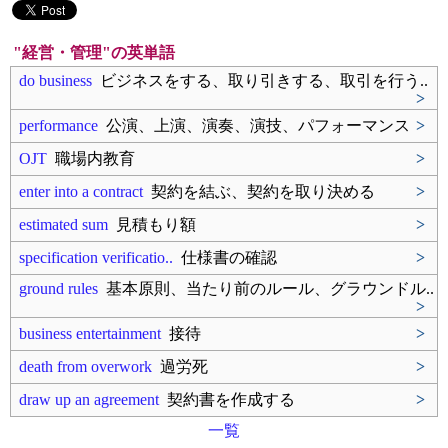
"経営・管理"の英単語
do business
ビジネスをする、取り引きする、取引を行う..
>
performance
公演、上演、演奏、演技、パフォーマンス
>
OJT
職場内教育
>
enter into a contract
契約を結ぶ、契約を取り決める
>
estimated sum
見積もり額
>
specification verificatio..
仕様書の確認
>
ground rules
基本原則、当たり前のルール、グラウンドル..
>
business entertainment
接待
>
death from overwork
過労死
>
draw up an agreement
契約書を作成する
>
一覧