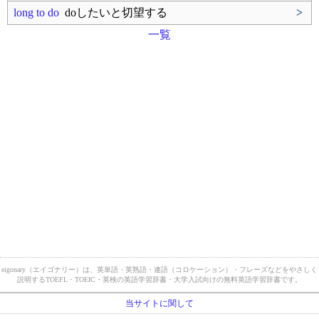
long to do
doしたいと切望する
>
一覧
eigonary（エイゴナリー）は、英単語・英熟語・連語（コロケーション）・フレーズなどをやさしく
説明するTOEFL・TOEIC・英検の英語学習辞書・大学入試向けの無料英語学習辞書です。
当サイトに関して