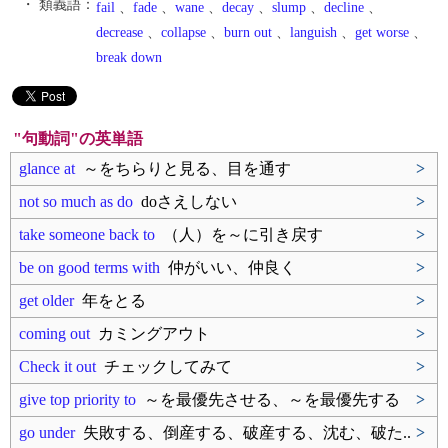
・ 類義語：
fail
、
fade
、
wane
、
decay
、
slump
、
decline
、
decrease
、
collapse
、
burn out
、
languish
、
get worse
、
break down
"句動詞"の英単語
glance at
～をちらりと見る、目を通す
>
not so much as do
doさえしない
>
take someone back to
（人）を～に引き戻す
>
be on good terms with
仲がいい、仲良く
>
get older
年をとる
>
coming out
カミングアウト
>
Check it out
チェックしてみて
>
give top priority to
～を最優先させる、～を最優先する
>
go under
失敗する、倒産する、破産する、沈む、破た..
>