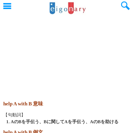
help A with B 意味
【句動詞】
1. AのBを手伝う、Bに関してAを手伝う、AのBを助ける
help A with B 例文