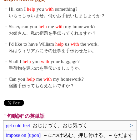
・
Hi, can I
help
you
with
something?
いらっしゃいませ。何かお手伝いしましょうか？
・
Sister, can you
help
me
with
my homework?
お姉さん、私の宿題を手伝ってくれますか？
・
I'd like to have William
help
us
with
the work.
私はウィリアムにその仕事を手伝わせたい。
・
Shall I
help
you
with
your baggage?
手荷物を運ぶのを手伝いましょうか。
・
Can you
help
me
with
my homework?
宿題手伝ってもらえないですか？
"句動詞"の英単語
get cold feet
おじけづく、おじ気づく
>
impose on [upon]
～につけ込む、押し付ける、～をだます