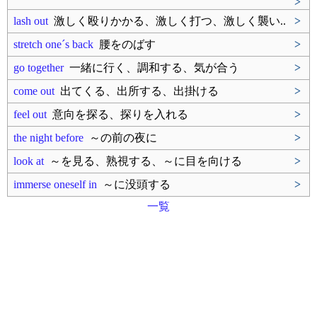
>
lash out
激しく殴りかかる、激しく打つ、激しく襲い..
>
stretch one´s back
腰をのばす
>
go together
一緒に行く、調和する、気が合う
>
come out
出てくる、出所する、出掛ける
>
feel out
意向を探る、探りを入れる
>
the night before
～の前の夜に
>
look at
～を見る、熟視する、～に目を向ける
>
immerse oneself in
～に没頭する
>
一覧