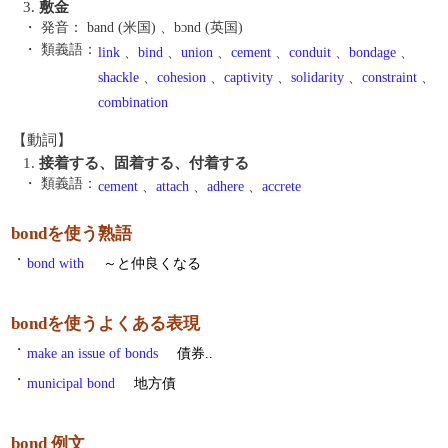
3.
敷金
・ 発音：
band (米国) 、bɔnd (英国)
・ 類義語：
link
、
bind
、
union
、
cement
、
conduit
、
bondage
、
shackle
、
cohesion
、
captivity
、
solidarity
、
constraint
、
combination
【動詞】
1.
接着する、固着する、付着する
・ 類義語：
cement
、
attach
、
adhere
、
accrete
bondを使う熟語
・
bond with
～と仲良くなる
bondを使うよくある表現
・
make an issue of bonds
債券..
・
municipal bond
地方債
bond 例文