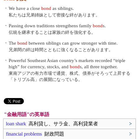
・
We have a close
bond
as siblings.
私たちは兄弟姉妹として密接な絆があります。
・
Passing down traditions strengthens family
bond
s.
伝統を継承することは家族の絆を強化する。
・
The
bond
between siblings can grow stronger with time.
兄弟間の絆は時間とともに強くなることがあります。
・
Powerful Southeast Asian country’s markets recorded “triple
high” for currency, stocks, and
bond
s, all three together.
東南アジアの有力市場で通貨、株式、債券がそろって上昇する
「トリプル高」の展開になっている。
"金融用語"の英単語
loan shark
高利貸し、サラ金、高利貸業者
>
financial problems
財政問題
>