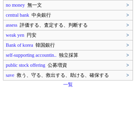
no money
無一文
>
central bank
中央銀行
>
assess
評価する、査定する、判断する
>
weak yen
円安
>
Bank of korea
韓国銀行
>
self-supporting accountin..
独立採算
>
public stock offering
公募増資
>
save
救う、守る、救出する、助ける、確保する
>
一覧