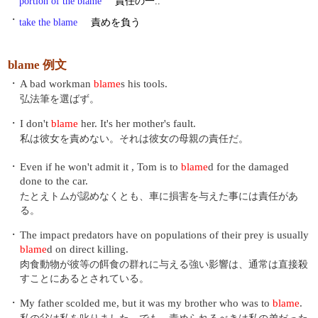
portion of the blame
責任の一..
・
take the blame
責めを負う
blame 例文
・
A bad workman
blame
s his tools.
弘法筆を選ばず。
・
I don't
blame
her. It's her mother's fault.
私は彼女を責めない。それは彼女の母親の責任だ。
・
Even if he won't admit it , Tom is to
blame
d for the damaged
done to the car.
たとえトムが認めなくとも、車に損害を与えた事には責任があ
る。
・
The impact predators have on populations of their prey is usually
blame
d on direct killing.
肉食動物が彼等の餌食の群れに与える強い影響は、通常は直接殺
すことにあるとされている。
・
My father scolded me, but it was my brother who was to
blame
.