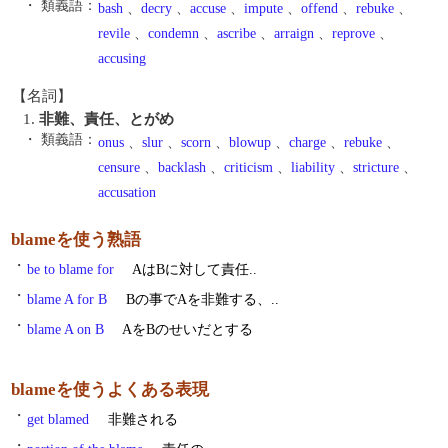
・ 類義語：
bash
、
decry
、
accuse
、
impute
、
offend
、
rebuke
、
revile
、
condemn
、
ascribe
、
arraign
、
reprove
、
accusing
【名詞】
1.
非難、責任、とがめ
・ 類義語：
onus
、
slur
、
scorn
、
blowup
、
charge
、
rebuke
、
censure
、
backlash
、
criticism
、
liability
、
stricture
、
accusation
blameを使う熟語
・
be to blame for
AはBに対して責任..
・
blame A for B
Bの事でAを非難する、..
・
blame A on B
AをBのせいだとする
blameを使うよくある表現
・
get blamed
非難される
・