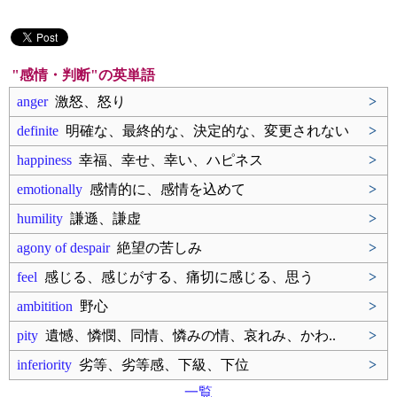
"感情・判断"の英単語
anger
激怒、怒り
>
definite
明確な、最終的な、決定的な、変更されない
>
happiness
幸福、幸せ、幸い、ハピネス
>
emotionally
感情的に、感情を込めて
>
humility
謙遜、謙虚
>
agony of despair
絶望の苦しみ
>
feel
感じる、感じがする、痛切に感じる、思う
>
ambitition
野心
>
pity
遺憾、憐憫、同情、憐みの情、哀れみ、かわ..
>
inferiority
劣等、劣等感、下級、下位
>
一覧