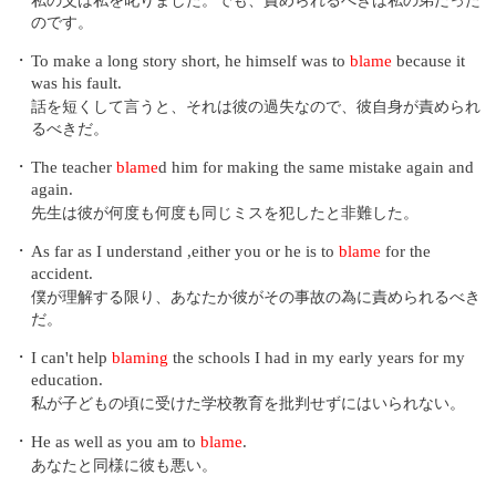
私の父は私を叱りました。でも、責められるべきは私の弟だった
のです。
・
To make a long story short, he himself was to
blame
because it
was his fault.
話を短くして言うと、それは彼の過失なので、彼自身が責められ
るべきだ。
・
The teacher
blame
d him for making the same mistake again and
again.
先生は彼が何度も何度も同じミスを犯したと非難した。
・
As far as I understand ,either you or he is to
blame
for the
accident.
僕が理解する限り、あなたか彼がその事故の為に責められるべき
だ。
・
I can't help
blaming
the schools I had in my early years for my
education.
私が子どもの頃に受けた学校教育を批判せずにはいられない。
・
He as well as you am to
blame
.
あなたと同様に彼も悪い。