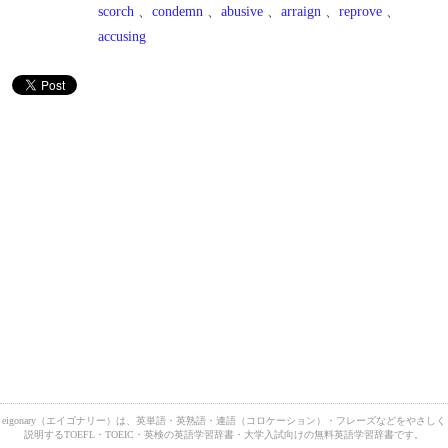
scorch
、
condemn
、
abusive
、
arraign
、
reprove
、
accusing
eigonary（エイゴナリー）は、英単語・英熟語・連語（コロケーション）・フレーズなどをやさしく
説明するTOEFL・TOEIC・英検の英語学習辞書・大学入試向けの無料英語学習辞書です。