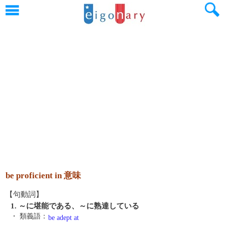
be proficient in 意味
【句動詞】
1. ～に堪能である、～に熟達している
・ 類義語：
be adept at