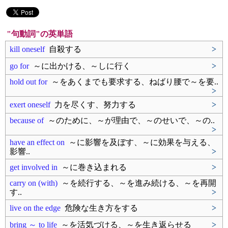
"句動詞"の英単語
kill oneself
自殺する
>
go for
～に出かける、～しに行く
>
hold out for
～をあくまでも要求する、ねばり腰で～を要..
>
exert oneself
力を尽くす、努力する
>
because of
～のために、～が理由で、～のせいで、～の..
>
have an effect on
～に影響を及ぼす、～に効果を与える、
影響..
>
get involved in
～に巻き込まれる
>
carry on (with)
～を続行する、～を進み続ける、～を再開
す..
>
live on the edge
危険な生き方をする
>
bring ～ to life
～を活気づける、～を生き返らせる
>