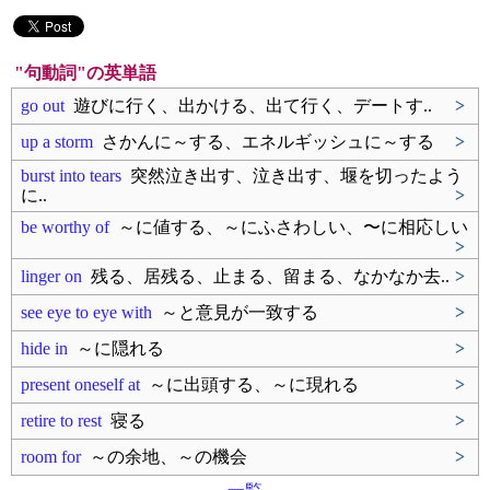
"句動詞"の英単語
go out
遊びに行く、出かける、出て行く、デートす..
>
up a storm
さかんに～する、エネルギッシュに～する
>
burst into tears
突然泣き出す、泣き出す、堰を切ったよう
に..
>
be worthy of
～に値する、～にふさわしい、〜に相応しい
>
linger on
残る、居残る、止まる、留まる、なかなか去..
>
see eye to eye with
～と意見が一致する
>
hide in
～に隠れる
>
present oneself at
～に出頭する、～に現れる
>
retire to rest
寝る
>
room for
～の余地、～の機会
>