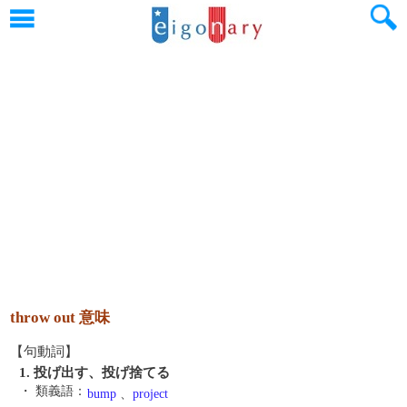
throw out 意味
【句動詞】
1. 投げ出す、投げ捨てる
・ 類義語：
bump
、
project