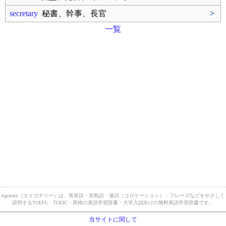
secretary
秘書、幹事、長官
>
一覧
eigonary（エイゴナリー）は、英単語・英熟語・連語（コロケーション）・フレーズなどをやさしく
説明するTOEFL・TOEIC・英検の英語学習辞書・大学入試向けの無料英語学習辞書です。
当サイトに関して