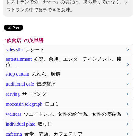
レストランでの「dine in」の表記は、持ち帰りではなく、レ
ストランの中で食事できる意味。
"飲食店"の英単語
sales slip
レシート
>
entertainment
娯楽、余興、エンターテインメント、接
待、..
>
shop curtain
のれん、暖簾
>
traditional cafe
伝統茶屋
>
serving
サービング
>
moccasin telegraph
口コミ
>
waitress
ウエイトレス、女性の給仕係、女性の接客係
>
individual plate
取り皿
>
cafeteria
食堂、売店、カフェテリア
>