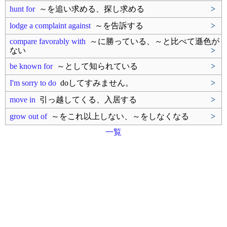
hunt for
～を追い求める、探し求める
>
lodge a complaint against
～を告訴する
>
compare favorably with
～に勝っている、～と比べて遜色が
ない
>
be known for
～として知られている
>
I'm sorry to do
doしてすみません。
>
move in
引っ越してくる、入居する
>
grow out of
～をこれ以上しない、～をしなくなる
>
一覧