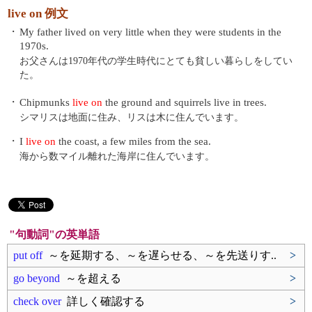
live on 例文
・
My father lived on very little when they were students in the
1970s.
お父さんは1970年代の学生時代にとても貧しい暮らしをしてい
た。
・
Chipmunks
live on
the ground and squirrels live in trees.
シマリスは地面に住み、リスは木に住んでいます。
・
I
live on
the coast, a few miles from the sea.
海から数マイル離れた海岸に住んでいます。
"句動詞"の英単語
put off
～を延期する、～を遅らせる、～を先送りす..
>
go beyond
～を超える
>
check over
詳しく確認する
>