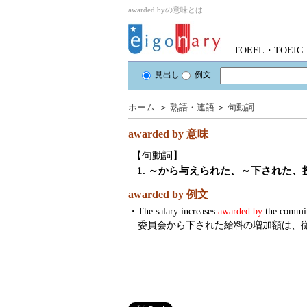
awarded byの意味とは
TOEFL・TOE
見出し
例文
ホーム
＞
熟語・連語
＞
句動詞
awarded by
意味
【句動詞】
1. ～から与えられた、～下された、
awarded by 例文
・
The salary increases
awarded by
the committ
委員会から下された給料の増加額は、