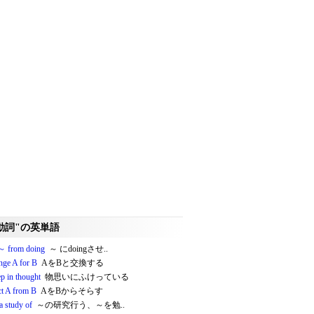
動詞"の英単語
～ from doing
～ にdoingさせ..
nge A for B
AをBと交換する
p in thought
物思いにふけっている
ct A from B
AをBからそらす
a study of
～の研究行う、～を勉..