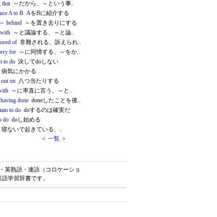
 that
～だから、～という事..
uce A to B
AをBに紹介する
 ～ behind
～を置き去りにする
 with
～と議論する、～と論..
cused of
非難される、訴えられ..
orry for
～に同情する、～をか..
st to do
決してdoしない
病気にかかる
t out on
八つ当たりする
with
～に率直に言う、～と..
t having done
doneしたことを後..
tain to do
doするのは確実だ
to do
doし始める
寝ないで起きている、..
＜ 一覧 ＞
単語・英熟語・連語（コロケーショ
英語学習辞書です。