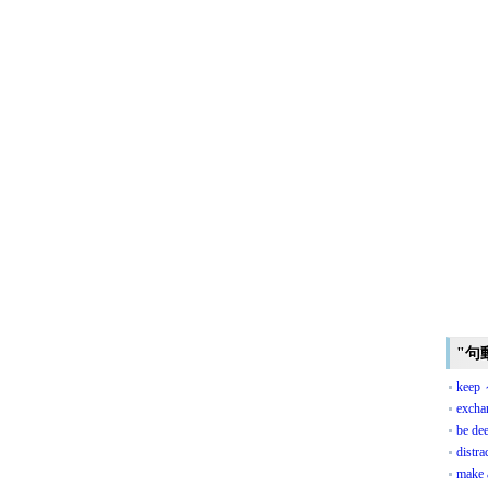
"句
keep 
excha
be dee
distra
make 