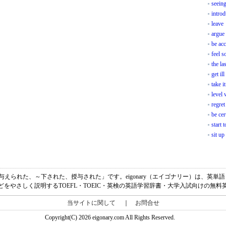
seeing
introd
leave
argue
be ac
feel s
the la
get ill
take i
level 
regre
be cer
start 
sit up
「～から与えられた、～下された、授与された」です。eigonary（エイゴナリー）は、英
どをやさしく説明するTOEFL・TOEIC・英検の英語学習辞書・大学入試向けの無料
当サイトに関して
｜
お問合せ
Copyright(C) 2026 eigonary.com All Rights Reserved.