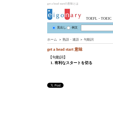
get a head startの意味とは
TOEFL・TOE
見出し
例文
ホーム
＞
熟語・連語
＞
句動詞
get a head start
意味
【句動詞】
1. 有利なスタートを切る