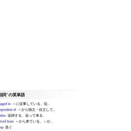
動詞"の英単語
gaged in
～に従事している、従..
dependent of
～から独立・自立して..
after
追跡する、追って来る..
rived from
～から来ている、～か..
 up
急ぐ