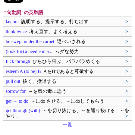
"句動詞"の英単語
lay out
説明する、提示する、打ち出す
>
think twice
考え直す、よく考える
>
be swept under the carpet
隠ぺいされる
>
(look for) a needle in a ..
ムダな努力
>
flick through
ひらひら飛ぶ、パラパラめくる
>
esteem A (to be) B
AをBであると尊敬する
>
pull out
抜く、撤退する
>
sorrow for
～を気の毒に思う
>
get ～ to do
～にdo させる、～にdoしてもらう
>
get through (with)
～を切り抜ける、～を通り抜ける、～を
やり..
>
一覧