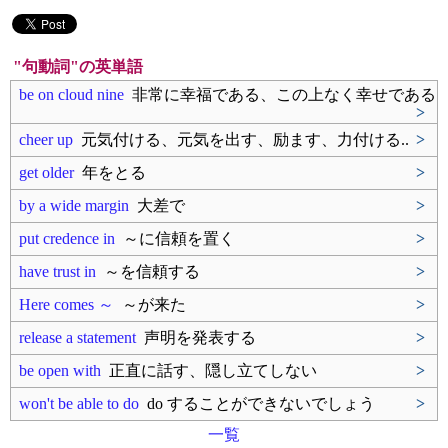
"句動詞"の英単語
be on cloud nine
非常に幸福である、この上なく幸せである
>
cheer up
元気付ける、元気を出す、励ます、力付ける..
>
get older
年をとる
>
by a wide margin
大差で
>
put credence in
～に信頼を置く
>
have trust in
～を信頼する
>
Here comes ～
～が来た
>
release a statement
声明を発表する
>
be open with
正直に話す、隠し立てしない
>
won't be able to do
do することができないでしょう
>
一覧