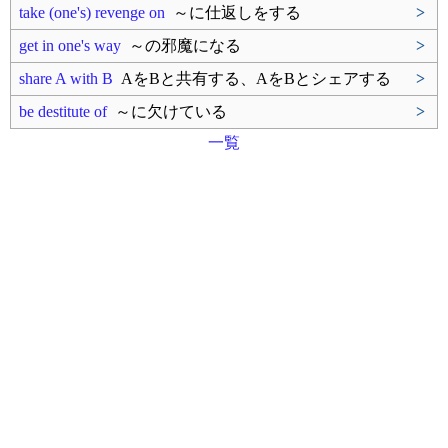
take (one's) revenge on
～に仕返しをする
>
get in one's way
～の邪魔になる
>
share A with B
AをBと共有する、AをBとシェアする
>
be destitute of
～に欠けている
>
一覧