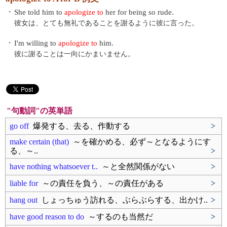
・
She told him to
apologize to
her for being so rude.
彼女は、とても無礼であることを謝るように彼に言った。
・
I'm willing to
apologize to
him.
彼に謝ることは一向にかまいません。
"句動詞"の英単語
go off
爆発する、去る、作動する
>
make certain (that)
～を確かめる、必ず～となるようにす
る、～..
>
have nothing whatsoever t..
～と全然関係がない
>
liable for
～の責任を負う、～の責任がある
>
hang out
しょっちゅう訪れる、ぶらぶらする、出かけ..
>
have good reason to do
～するのも当然だ
>