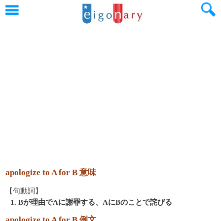
apologize to A for B 意味
【句動詞】
1. Bが理由でAに謝罪する、AにBのことで詫びる
apologize to A for B 例文