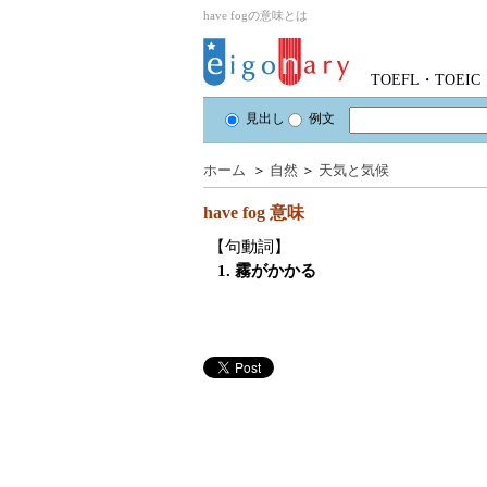
have fogの意味とは
TOEFL・TOE
見出し
例文
ホーム
＞
自然
＞
天気と気候
have fog
意味
【句動詞】
1. 霧がかかる