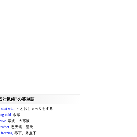
気と気候"の英単語
 chat with
～とおしゃべりをする
ing cold
余寒
wave
寒波、大寒波
weather
悪天候、荒天
 freezing
零下、氷点下