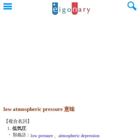
low atmospheric pressure 意味
【複合名詞】
1.
低気圧
・ 類義語：
low pressure
、
atmospheric depression