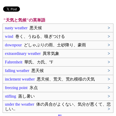
"天気と気候"の英単語
nasty weather
悪天候
>
wind
巻く、うねる、嗅ぎつける
>
downpour
どしゃぶりの雨、土砂降り、豪雨
>
extraordinary weather
異常気象
>
Fahrenheit
華氏、カ氏、°F
>
falling weather
悪天候
>
inclement weather
悪天候、荒天、荒れ模様の天気
>
freezing point
氷点
>
stifling
蒸し暑い
>
under the weather
体の具合がよくない、気分が悪くて、悲
しい..
>