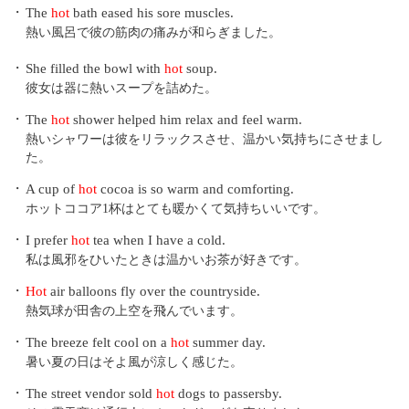
・
The
hot
bath eased his sore muscles.
熱い風呂で彼の筋肉の痛みが和らぎました。
・
She filled the bowl with
hot
soup.
彼女は器に熱いスープを詰めた。
・
The
hot
shower helped him relax and feel warm.
熱いシャワーは彼をリラックスさせ、温かい気持ちにさせまし
た。
・
A cup of
hot
cocoa is so warm and comforting.
ホットココア1杯はとても暖かくて気持ちいいです。
・
I prefer
hot
tea when I have a cold.
私は風邪をひいたときは温かいお茶が好きです。
・
Hot
air balloons fly over the countryside.
熱気球が田舎の上空を飛んでいます。
・
The breeze felt cool on a
hot
summer day.
暑い夏の日はそよ風が涼しく感じた。
・
The street vendor sold
hot
dogs to passersby.