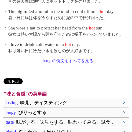
その露天商は通行人にホットドッグを売りました。
・
The pig rolled around in the mud to cool off on a
hot
day.
暑い日に豚は体を冷やすために泥の中で転げ回った。
・
She wore a hat to protect her head from the
hot
sun.
彼女は熱い太陽から頭を守るために帽子をかぶっていました。
・
I love to drink cold water on a
hot
day.
私は暑い日に冷たい水を飲むのが大好きです。
「hot」の例文をすべてを見る
"味と食感"の英単語
tasting
味見、テイスティング
>
tangy
ぴりっとする
>
taste
味がする、味見をする、味わってみる、試食..
>
bland
柔らかな、人当たりのよい
>