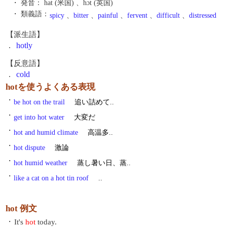
・ 発音：
hat (米国) 、hɔt (英国)
・ 類義語：
spicy
、
bitter
、
painful
、
fervent
、
difficult
、
distressed
【派生語】
.
hotly
【反意語】
.
cold
hotを使うよくある表現
・
be hot on the trail
追い詰めて..
・
get into hot water
大変だ
・
hot and humid climate
高温多..
・
hot dispute
激論
・
hot humid weather
蒸し暑い日、蒸..
・
like a cat on a hot tin roof
..
hot 例文
・
It's
hot
today.