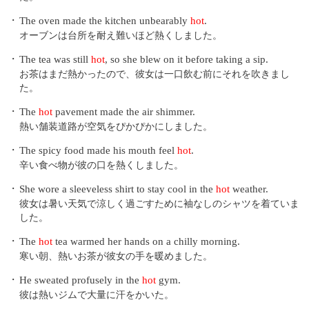
・
The oven made the kitchen unbearably
hot
.
オーブンは台所を耐え難いほど熱くしました。
・
The tea was still
hot
, so she blew on it before taking a sip.
お茶はまだ熱かったので、彼女は一口飲む前にそれを吹きまし
た。
・
The
hot
pavement made the air shimmer.
熱い舗装道路が空気をぴかぴかにしました。
・
The spicy food made his mouth feel
hot
.
辛い食べ物が彼の口を熱くしました。
・
She wore a sleeveless shirt to stay cool in the
hot
weather.
彼女は暑い天気で涼しく過ごすために袖なしのシャツを着ていま
した。
・
The
hot
tea warmed her hands on a chilly morning.
寒い朝、熱いお茶が彼女の手を暖めました。
・
He sweated profusely in the
hot
gym.
彼は熱いジムで大量に汗をかいた。