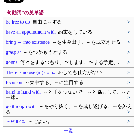
"句動詞"の英単語
be free to do
自由に～する
>
have an appointment with
約束をしている
>
bring ～ into existence
～を生み出す、～を成立させる
>
grasp at
～をつかもうとする
>
gonna
何々をするつもり、〜します、〜する予定、..
>
There is no use (in) doin..
doしても仕方がない
>
focus on
～集中する、～に注目する
>
hand in hand with
～と手をつないで、～と協力して、～と
一緒..
>
go through with
～をやり抜く、～を成し遂げる、～を終え
る
>
～will do.
～でよい。
>
一覧