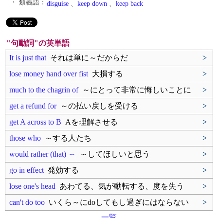
・ 類義語：
disguise
、
keep down
、
keep back
"句動詞"の英単語
It is just that
それは単に～だからだ
>
lose money hand over fist
大損する
>
much to the chagrin of
～にとって非常に悔しいことに
>
get a refund for
～の払い戻しを受ける
>
get A across to B
Aを理解させる
>
those who
～する人たち
>
would rather (that) ～
～してほしいと思う
>
go in effect
発効する
>
lose one's head
あわてる、気が動転する、度を失う
>
can't do too
いくら～にdoしてもし過ぎにはならない
>
一覧