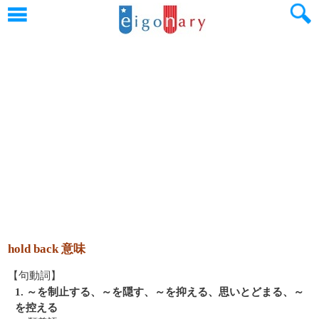
hold back 意味
【句動詞】
1. ～を制止する、～を隠す、～を抑える、思いとどまる、～
を控える