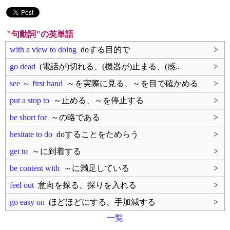
"句動詞"の英単語
with a view to doing
doする目的で
>
go dead
(電話が)切れる、(機器が)止まる、(感..
>
see ～ first hand
～を実際に見る、～を目で確かめる
>
put a stop to
～止める、～を停止する
>
be short for
～の略である
>
hesitate to do
doすることをためらう
>
get to
～に到着する
>
be content with
～に満足している
>
feel out
意向を探る、探りを入れる
>
go easy on
ほどほどにする、手加減する
>
一覧