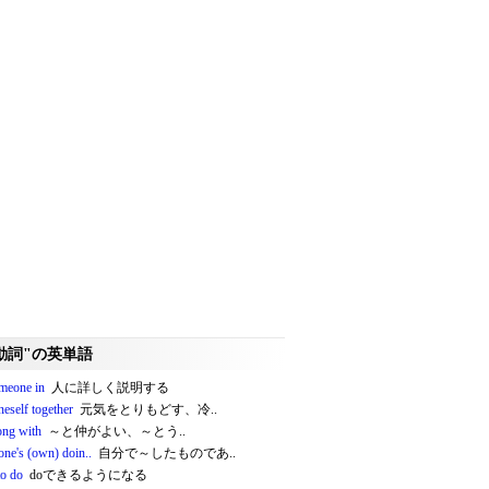
動詞"の英単語
omeone in
人に詳しく説明する
neself together
元気をとりもどす、冷..
ong with
～と仲がよい、～とう..
one's (own) doin..
自分で～したものであ..
to do
doできるようになる