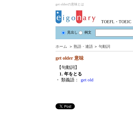
get olderの意味とは
TOEFL・TOE
見出し
例文
ホーム
＞
熟語・連語
＞
句動詞
get older
意味
【句動詞】
1. 年をとる
・ 類義語：
get old