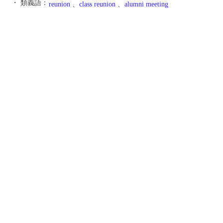
・ 類義語：
reunion
、
class reunion
、
alumni meeting