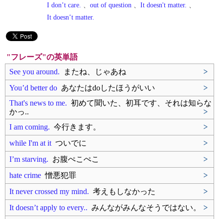
I don’t care.
、
out of question
、
It doesn't matter.
、
It doesn’t matter.
"フレーズ"の英単語
See you around.
またね、じゃあね
>
You’d better do
あなたはdoしたほうがいい
>
That's news to me.
初めて聞いた、初耳です、それは知らな
かっ..
>
I am coming.
今行きます。
>
while I'm at it
ついでに
>
I’m starving.
お腹ぺこぺこ
>
hate crime
憎悪犯罪
>
It never crossed my mind.
考えもしなかった
>
It doesn’t apply to every..
みんながみんなそうではない。
>