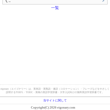
く..
>
一覧
eigonary（エイゴナリー）は、英単語・英熟語・連語（コロケーション）・フレーズなどをやさしく
説明するTOEFL・TOEIC・英検の英語学習辞書・大学入試向けの無料英語学習辞書です。
当サイトに関して
Copyright(C) 2026 eigonary.com