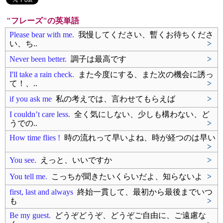
"フレーズ"の英単語
Please bear with me.
我慢してください、暫くお待ちくださ
い、ち..
>
Never been better.
調子は最高です
>
I'll take a rain check.
また今度にする、また次の機会に誘っ
て！、..
>
if you ask me
私の考えでは、言わせてもらえば
>
I couldn’t care less.
全く気にしない、少しも構わない、ど
うでの..
>
How time flies !
時の流れって早いよね、時が経つのは早い
>
You see.
えっと、いいですか
>
You tell me.
こっちが聞きたいくらいだよ、知らないよ
>
first, last and always
終始一貫して、最初から最後までいつ
も
>
Be my guest.
どうぞどうぞ、どうぞご自由に、ご遠慮な