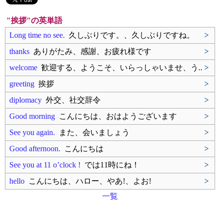
"挨拶"の英単語
Long time no see.
久しぶりです。、久しぶりですね。
>
thanks
ありがたみ、感謝、お疲れ様です
>
welcome
歓迎する、ようこそ、いらっしゃいませ、う..
>
greeting
挨拶
>
diplomacy
外交、社交辞令
>
Good morning
こんにちは、おはようございます
>
See you again.
また、会いましょう
>
Good afternoon.
こんにちは
>
See you at 11 o’clock !
では11時にね！
>
hello
こんにちは、ハロー、やあ!、よお!
>
一覧