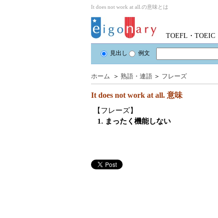
It does not work at all.の意味とは
TOEFL・TOE
見出し
例文
ホーム
＞
熟語・連語
＞
フレーズ
It does not work at all.
意味
【フレーズ】
1. まったく機能しない