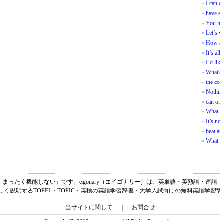
I can 
have e
You h
Let’s 
How a
It’s a
I’d li
What'
the co
Nothin
can on
What 
It’s n
beat 
What 
t all.の意味は、「まったく機能しない」です。eigonary（エイゴナリー）は、英単語・英熟
しく説明するTOEFL・TOEIC・英検の英語学習辞書・大学入試向けの無料英語学習
当サイトに関して
｜
お問合せ