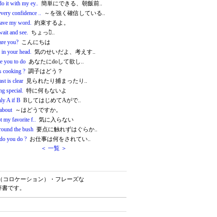
do it with my ey..
簡単にできる、朝飯前..
very confidence ..
～を強く確信している..
ave my word.
約束するよ。
wait and see.
ちょっと̀..
re you?
こんにちは
ll in your head.
気のせいだよ、考えす..
ke you to do
あなたにdoして欲し..
s cooking ?
調子はどう？
ast is clear
見られたり捕まったり..
g special.
特に何もないよ
ly A if B
BしてはじめてAがで..
about
～はどうですか。
ot my favorite f..
気に入らない
around the bush
要点に触れずはぐらか..
do you do ?
お仕事は何をされてい..
＜ 一覧 ＞
語・連語（コロケーション）・フレーズな
辞書です。