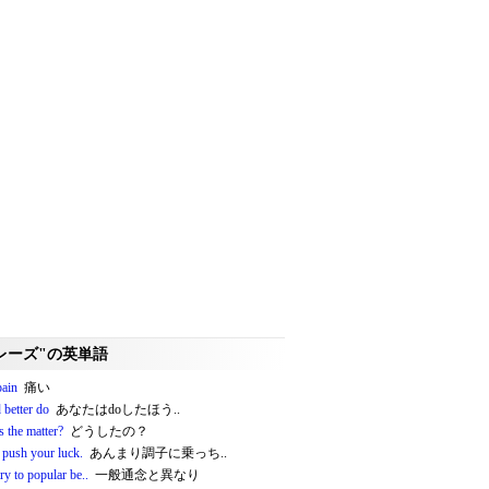
レーズ"の英単語
pain
痛い
 better do
あなたはdoしたほう..
 the matter?
どうしたの？
 push your luck.
あんまり調子に乗っち..
ry to popular be..
一般通念と異なり