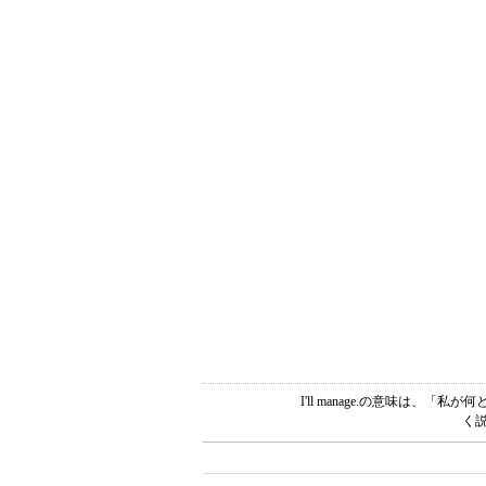
I'll manage.の意味は
く説