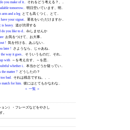
do you make of it..
それをどう考える？、..
ailable tomorrow..
明日空いています、明..
n arm and a leg
とても高くつく、とて..
have your signat..
署名をいただけますか..
c is heavy.
道が渋滞する
do you like to d..
doしませんか
are
お気をつけて、お大事..
out !
気を付ける、あぶない..
u later !
さようなら、じゃあね..
 the way it goes..
そういうものだ、それ..
up with
～を考え出す、～を思..
ubtful whether i..
本当かどうか疑ってい..
 the matter ?
どうしたの？
 too bad.
それは残念ですね。、..
o match for him.
彼にはとてもかなわな..
＜ 一覧 ＞
ケーション）・フレーズなどをやさし
です。