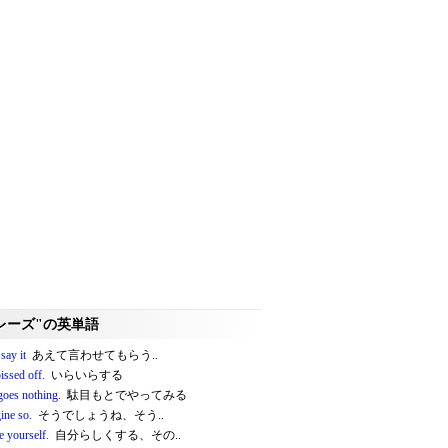
レーズ"の英単語
 say it
あえて言わせてもらう..
issed off.
いらいらする
goes nothing.
駄目もとでやってみる
ine so.
そうでしょうね、そう..
e yourself.
自分らしくする、その..