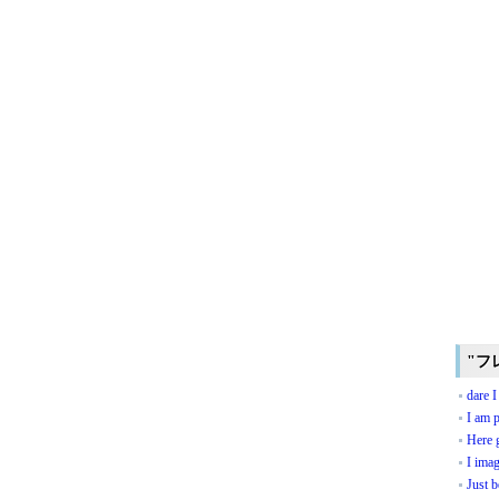
"フ
dare I
I am p
Here 
I imag
Just b