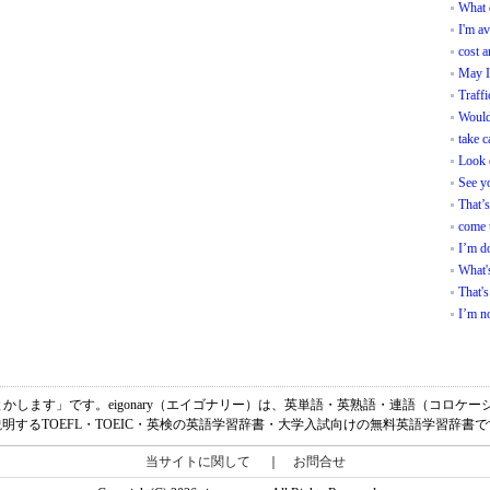
What 
I'm av
cost a
May I 
Traffi
Would 
take c
Look 
See yo
That’s
come 
I’m do
What's
That's
I’m n
、「私が何とかします」です。eigonary（エイゴナリー）は、英単語・英熟語・連語（コロ
明するTOEFL・TOEIC・英検の英語学習辞書・大学入試向けの無料英語学習辞書
当サイトに関して
｜
お問合せ