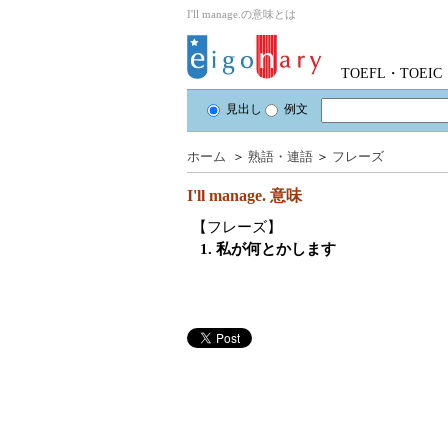
I'll manage.の意味とは
TOEFL・TOE
見出し
例文
ホーム
＞
熟語・連語
＞
フレーズ
I'll manage.
意味
【フレーズ】
1. 私が何とかします