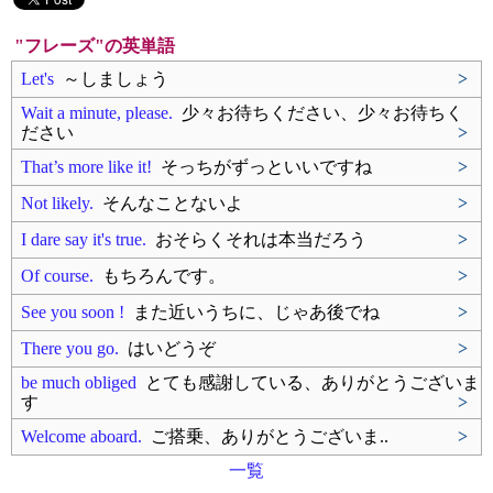
"フレーズ"の英単語
Let's
～しましょう
>
Wait a minute, please.
少々お待ちください、少々お待ちく
ださい
>
That’s more like it!
そっちがずっといいですね
>
Not likely.
そんなことないよ
>
I dare say it's true.
おそらくそれは本当だろう
>
Of course.
もちろんです。
>
See you soon !
また近いうちに、じゃあ後でね
>
There you go.
はいどうぞ
>
be much obliged
とても感謝している、ありがとうございま
す
>
Welcome aboard.
ご搭乗、ありがとうございま..
>
一覧