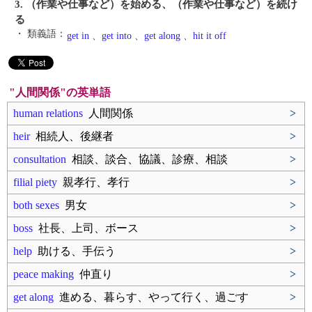
3. （作業や仕事など）を始める、（作業や仕事など）を続け
る
・ 類義語：
get in
、
get into
、
get along
、
hit it off
"人間関係"の英単語
human relations
人間関係
>
heir
相続人、後継者
>
consultation
相談、談合、協議、診療、相談
>
filial piety
親孝行、孝行
>
both sexes
男女
>
boss
社長、上司、ボース
>
help
助ける、手伝う
>
peace making
仲直り
>
get along
進める、暮らす、やって行く、過ごす
>