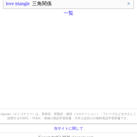
love triangle
三角関係
>
一覧
eigonary（エイゴナリー）は、英単語・英熟語・連語（コロケーション）・フレーズなどをやさしく
説明するTOEFL・TOEIC・英検の英語学習辞書・大学入試向けの無料英語学習辞書です。
当サイトに関して