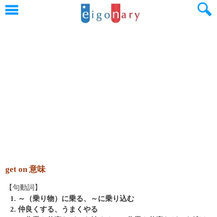
get on 意味
【句動詞】
1. ～（乗り物）に乗る、～に乗り込む
2. 仲良くする、うまくやる