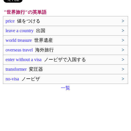
"世界旅行"の英単語
price
値をつける
>
leave a country
出国
>
world treasure
世界遺産
>
overseas travel
海外旅行
>
enter without a visa
ノービザで入国する
>
transformer
変圧器
>
no-visa
ノービザ
>
一覧