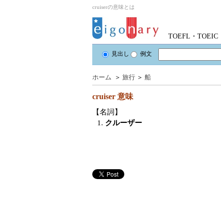
cruiserの意味とは
TOEFL・TOE
見出し
例文
ホーム
＞
旅行
＞
船
cruiser
意味
【名詞】
1.
クルーザー