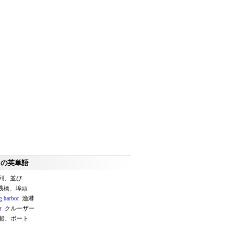
"の英単語
列、並び
桟橋、埠頭
g harbor
漁港
r
クルーザー
船、ボート