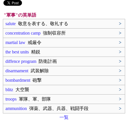
"軍事"の英単語
salute
敬意を表する、敬礼する
>
concentration camp
強制収容所
>
martial law
戒厳令
>
the best units
精鋭
>
diffence program
防衛計画
>
disarmament
武装解除
>
bombardment
砲撃
>
blitz
大空襲
>
troops
軍隊、軍、部隊
>
ammunition
弾薬、武器、兵器、戦闘手段
>
一覧