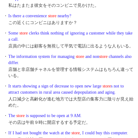
私はたまたま彼女をそのコンビニで見かけた。
・
Is there a convenience
store
nearby?
この近くにコンビニはありますか？
・
Some
store
clerks think nothing of ignoring a customer while they take
a call.
店員の中には顧客を無視して平気で電話に出るような人もいる。
・
The information system for managing
store
and non
store
channels also
differ.
店舗と非店舗チャネルを管理する情報システムはもちろん違って
いる。
・
It starts showing a sign of decrease to open new large
store
s not to
attract customers in rural area caused depopulation and aging.
人口減少と高齢化が進む地方では大型店の集客力に陰りが見え始
めた。
・
The
store
is supposed to be open at 9 AM.
その店は午前９時に開店するする予定だ。
・
If I had not bought the watch at the
store
, I could buy this computer.