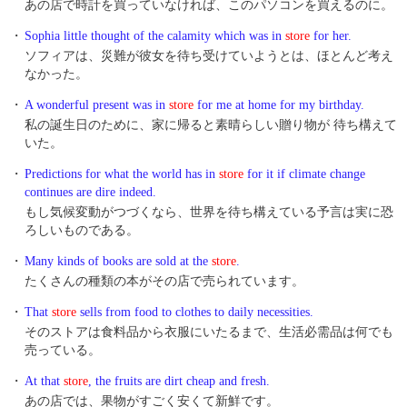
あの店で時計を買っていなければ、このパソコンを買えるのに。
・
Sophia little thought of the calamity which was in
store
for her.
ソフィアは、災難が彼女を待ち受けていようとは、ほとんど考え
なかった。
・
A wonderful present was in
store
for me at home for my birthday.
私の誕生日のために、家に帰ると素晴らしい贈り物が 待ち構えて
いた。
・
Predictions for what the world has in
store
for it if climate change
continues are dire indeed.
もし気候変動がつづくなら、世界を待ち構えている予言は実に恐
ろしいものである。
・
Many kinds of books are sold at the
store
.
たくさんの種類の本がその店で売られています。
・
That
store
sells from food to clothes to daily necessities.
そのストアは食料品から衣服にいたるまで、生活必需品は何でも
売っている。
・
At that
store
, the fruits are dirt cheap and fresh.
あの店では、果物がすごく安くて新鮮です。