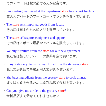
そのデパートは靴の品ぞろえが豊富です。
・
I'm meeting my friend at the department
store
food court for lunch.
友人とデパートのフードコートでランチを食べています。
・
The
store
sells imported goods from Japan.
その店は日本からの輸入品を販売しています。
・
The
store
sells sports equipment and apparel.
その店はスポーツ用品やアパレルを販売しています。
・
We buy furniture from the
store
for our new apartment.
私たちは新しいアパートの家具を店で買います。
・
I buy stationery items for my office from the stationery
store
.
私は文房具店で事務所用の文房具を買います。
・
She buys ingredients from the grocery
store
to cook dinner.
彼女は夕食を作るために食料品店で食材を買います。
・
Can you give me a ride to the grocery
store
?
食料品店まで乗せてくれませんか？