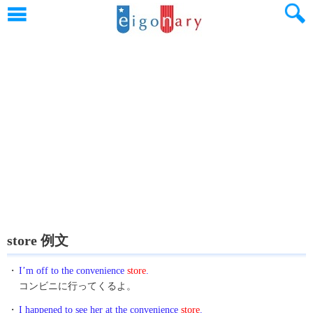
store 例文
・
I’m off to the convenience
store
.
コンビニに行ってくるよ。
・
I happened to see her at the convenience
store
.