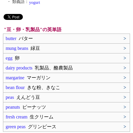
・ 類義語：
yogurt
"豆・卵・乳製品"の英単語
butter
バター
>
mung beans
緑豆
>
egg
卵
>
dairy products
乳製品、酪農製品
>
margarine
マーガリン
>
bean flour
きな粉、きなこ
>
peas
えんどう豆
>
peanuts
ピーナッツ
>
fresh cream
生クリーム
>
green peas
グリンピース
>