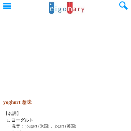
yoghurt 意味
【名詞】
1.
ヨーグルト
・ 発音：
jóugərt (米国) 、jɔ́gərt (英国)