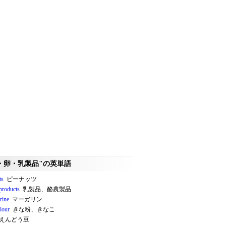
・卵・乳製品"の英単語
ts
ピーナッツ
 products
乳製品、酪農製品
rine
マーガリン
lour
きな粉、きなこ
えんどう豆