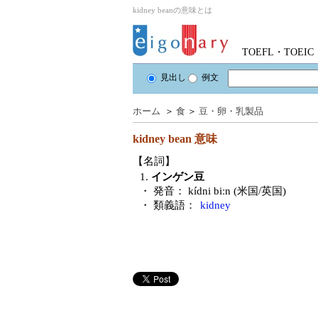
kidney beanの意味とは
TOEFL・TOE
見出し
例文
ホーム
＞
食
＞
豆・卵・乳製品
kidney bean
意味
【名詞】
1.
インゲン豆
・ 発音：
kídni biːn (米国/英国)
・ 類義語：
kidney