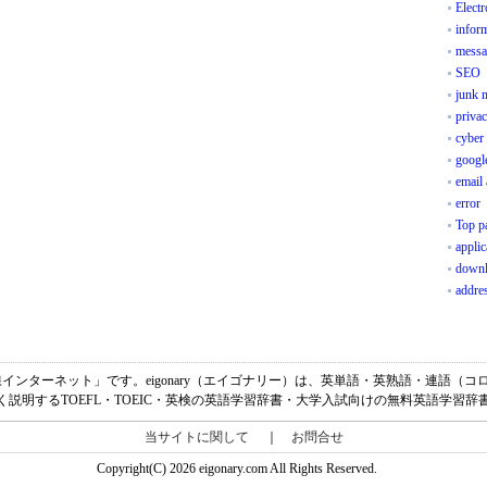
Elect
inform
messa
SEO
junk 
privac
cyber 
googl
email
error
Top p
applic
down
addre
の意味は、「無線インターネット」です。eigonary（エイゴナリー）は、英単語・英熟語・連
く説明するTOEFL・TOEIC・英検の英語学習辞書・大学入試向けの無料英語学習辞
当サイトに関して
｜
お問合せ
Copyright(C) 2026 eigonary.com All Rights Reserved.