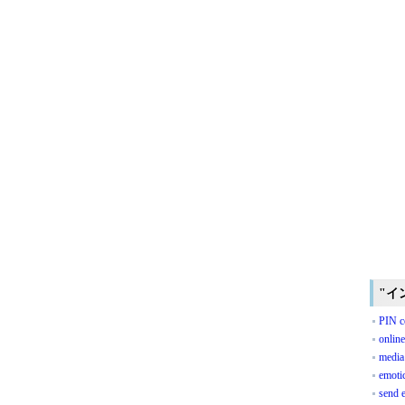
"イ
PIN c
onlin
media 
emoti
send 