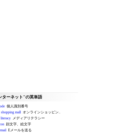
ンターネット"の英単語
ode
個人識別番号
e shopping mall
オンラインショッピン..
literacy
メディアリテラシー
con
顔文字、絵文字
email
Eメールを送る