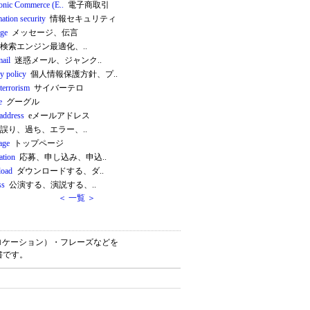
ronic Commerce (E..
電子商取引
ation security
情報セキュリティ
ge
メッセージ、伝言
検索エンジン最適化、..
mail
迷惑メール、ジャンク..
y policy
個人情報保護方針、プ..
terrorism
サイバーテロ
e
グーグル
 address
eメールアドレス
誤り、過ち、エラー、..
age
トップページ
ation
応募、申し込み、申込..
load
ダウンロードする、ダ..
ss
公演する、演説する、..
＜ 一覧 ＞
語（コロケーション）・フレーズなどを
書です。