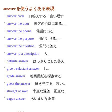
answerを使うよくある表現
・
answer back
口答えする、言い返す
・
answer the door
来客の応対に出る、..
・
answer the phone
電話に出る
・
answer the purpose
用が足りる、..
・
answer the question
質問に答え..
・
answer to a description
人..
・
definite answer
はっきりとした答え
・
give a relactant answer
し..
・
grade answer
答案用紙を採点する
・
guess the answer
解き当てる、言い..
・
straight answer
率直な返答、正直な..
・
vague answer
あいまいな返事