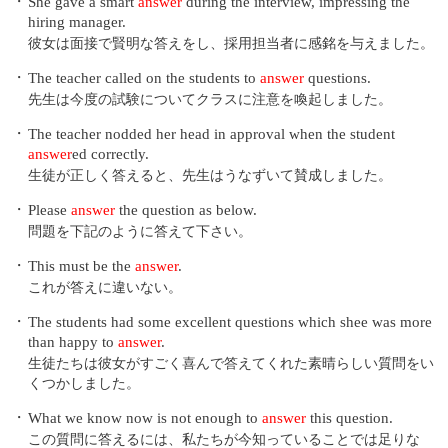
・
She gave a smart
answer
during the interview, impressing the
hiring manager.
彼女は面接で賢明な答えをし、採用担当者に感銘を与えました。
・
The teacher called on the students to
answer
questions.
先生は今度の試験についてクラスに注意を喚起しました。
・
The teacher nodded her head in approval when the student
answer
ed correctly.
生徒が正しく答えると、先生はうなずいて賛成しました。
・
Please
answer
the question as below.
問題を下記のように答えて下さい。
・
This must be the
answer
.
これが答えに違いない。
・
The students had some excellent questions which shee was more
than happy to
answer
.
生徒たちは彼女がすごく喜んで答えてくれた素晴らしい質問をい
くつかしました。
・
What we know now is not enough to
answer
this question.
この質問に答えるには、私たちが今知っていることでは足りな