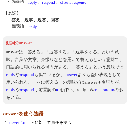
・ 類義語：
reply
、
respond
、
offer a response
【名詞】
1.
答え、返事、返答、回答
・ 類義語：
reply
動詞のanswer
answerは「答える」「返答する」「返事をする」という意
味。言葉や文章、身振りなどを用いて答えるという意味で、
口語的に用いられる傾向がある。「答える」という意味では
reply
や
respond
も似ているが、
answer
よりも堅い表現として
用いられる。「～に答える」の意味ではanswer＋名詞だが、
reply
や
respond
は前置詞の
to
を伴い、reply toや
respond to
の形
をとる。
answerを使う熟語
・
answer for
～に対して責任を持つ