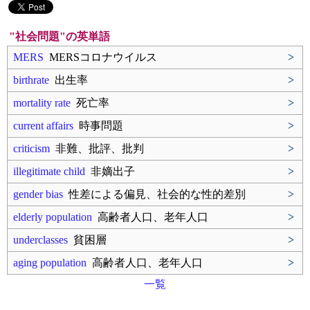
"社会問題"の英単語
MERS
MERSコロナウイルス
>
birthrate
出生率
>
mortality rate
死亡率
>
current affairs
時事問題
>
criticism
非難、批評、批判
>
illegitimate child
非嫡出子
>
gender bias
性差による偏見、社会的な性的差別
>
elderly population
高齢者人口、老年人口
>
underclasses
貧困層
>
aging population
高齢者人口、老年人口
>
一覧