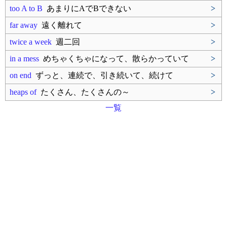
too A to B
あまりにAでBできない
>
far away
遠く離れて
>
twice a week
週二回
>
in a mess
めちゃくちゃになって、散らかっていて
>
on end
ずっと、連続で、引き続いて、続けて
>
heaps of
たくさん、たくさんの～
>
一覧