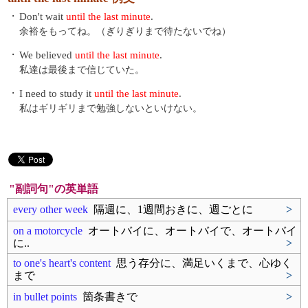
・
Don't wait
until the last minute
.
余裕をもってね。（ぎりぎりまで待たないでね）
・
We believed
until the last minute
.
私達は最後まで信じていた。
・
I need to study it
until the last minute
.
私はギリギリまで勉強しないといけない。
"副詞句"の英単語
every other week
隔週に、1週間おきに、週ごとに
>
on a motorcycle
オートバイに、オートバイで、オートバイ
に..
>
to one's heart's content
思う存分に、満足いくまで、心ゆく
まで
>
in bullet points
箇条書きで
>