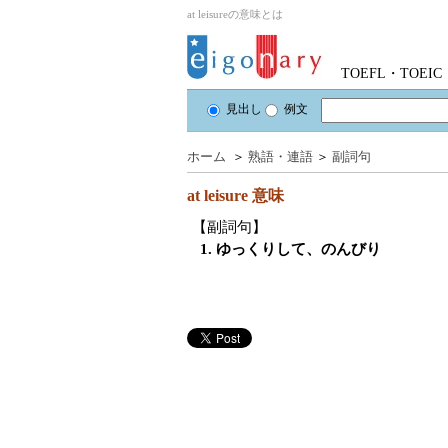
at leisureの意味とは
TOEFL・TOE
見出し
例文
ホーム
＞
熟語・連語
＞
副詞句
at leisure
意味
【副詞句】
1. ゆっくりして、のんびり