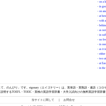
on a l
in go
on an
at bes
with a
behin
as not
in suf
no fe
in one
as it i
either
two at
at Eas
in the
ゆっくりして、のんびり」です。eigonary（エイゴナリー）は、英単語・英熟語・連語（
説明するTOEFL・TOEIC・英検の英語学習辞書・大学入試向けの無料英語学習辞
当サイトに関して
｜
お問合せ