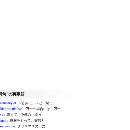
詞句"の英単語
e company of
～と共に、～と一緒に
thing should hap..
万一の場合には、万一..
erve
備えて、予備の、取っ..
ignity
威厳をもって、厳然と
ristmas day
クリスマスの日に