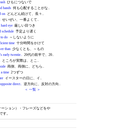
eash
ひもにつないで
od hands
何も心配することがな..
d on
どんどん続けて、長々..
t
せいぜい、一番よくて..
 hard eye
厳しい目つき
d schedule
予定より遅く
 to do
～しないように
ficient time
十分時間をかけて
wer than
少なくとも、～もの
's early twentie..
20代の前半で、20..
s
ところが実際は、とこ..
 side
両側、両側に、どちら..
 a time
2つずつ
ter
イースターの日に、イ..
 opposite direct..
逆方向に、反対の方向..
＜ 一覧 ＞
コロケーション）・フレーズなどをや
書です。