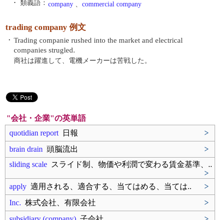
・ 類義語：
company
、
commercial company
trading company 例文
・
Trading companie rushed into the market and electrical
companies strugled.
商社は躍進して、電機メーカーは苦戦した。
"会社・企業"の英単語
quotidian report
日報
>
brain drain
頭脳流出
>
sliding scale
スライド制、物価や利潤で変わる賃金基準、..
>
apply
適用される、適合する、当てはめる、当ては..
>
Inc.
株式会社、有限会社
>
subsidiary (company)
子会社
>