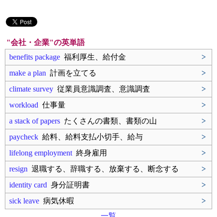
"会社・企業"の英単語
benefits package
福利厚生、給付金
>
make a plan
計画を立てる
>
climate survey
従業員意識調査、意識調査
>
workload
仕事量
>
a stack of papers
たくさんの書類、書類の山
>
paycheck
給料、給料支払小切手、給与
>
lifelong employment
終身雇用
>
resign
退職する、辞職する、放棄する、断念する
>
identity card
身分証明書
>
sick leave
病気休暇
>
一覧