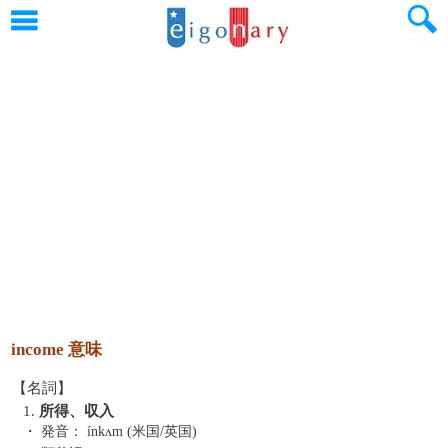
income 意味
【名詞】
1.
所得、収入
・ 発音：
ínkʌm (米国/英国)