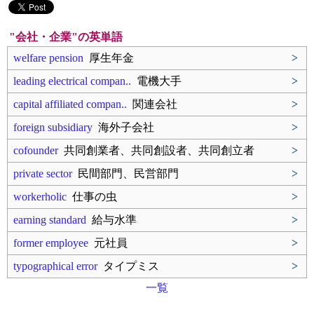
"会社・企業"の英単語
welfare pension
厚生年金
>
leading electrical compan..
電機大手
>
capital affiliated compan..
関連会社
>
foreign subsidiary
海外子会社
>
cofounder
共同創業者、共同創設者、共同創立者
>
private sector
民間部門、民営部門
>
workerholic
仕事の虫
>
earning standard
給与水準
>
former employee
元社員
>
typographical error
タイプミス
>
一覧