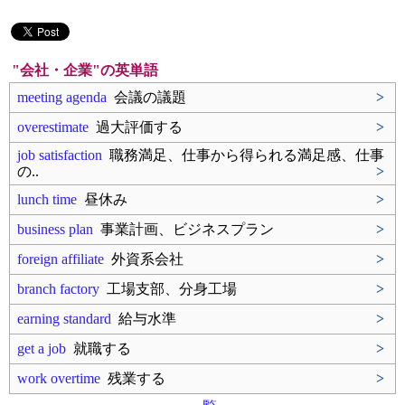
"会社・企業"の英単語
meeting agenda
会議の議題
>
overestimate
過大評価する
>
job satisfaction
職務満足、仕事から得られる満足感、仕事
の..
>
lunch time
昼休み
>
business plan
事業計画、ビジネスプラン
>
foreign affiliate
外資系会社
>
branch factory
工場支部、分身工場
>
earning standard
給与水準
>
get a job
就職する
>
work overtime
残業する
>