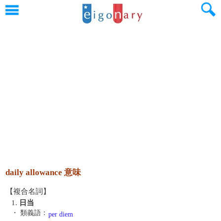
daily allowance 意味
【複合名詞】
1.
日当
・ 類義語：
per diem