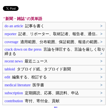
"新聞・雑誌"の英単語
do an article
記事を書く
>
reporter
記者、リポーター、取材記者、報告者、通信..
>
coverage
適用範囲、分布範囲、保証範囲、報道の範囲..
>
crack down on the press
言論を弾圧する、言論を厳しく取り
締まる
>
recent news
最近ニュース
>
tabloid
タブロイド紙、タブロイド新聞
>
edit
編集する、校訂する
>
medical literature
医学書
>
subscription
定期購読、応募、購読料、申込
>
contribution
寄付、寄付金、貢献
>