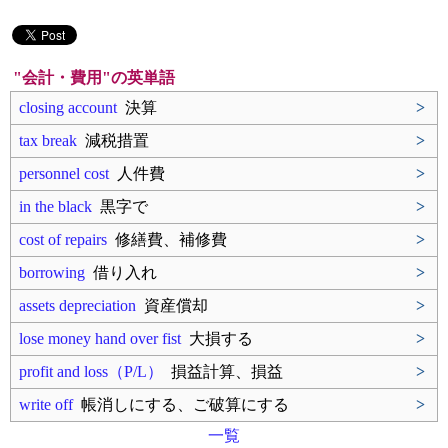
"会計・費用"の英単語
closing account
決算
>
tax break
減税措置
>
personnel cost
人件費
>
in the black
黒字で
>
cost of repairs
修繕費、補修費
>
borrowing
借り入れ
>
assets depreciation
資産償却
>
lose money hand over fist
大損する
>
profit and loss（P/L）
損益計算、損益
>
write off
帳消しにする、ご破算にする
>
一覧